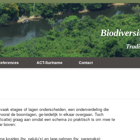
Biodivers
Trad
eferences
ACT-Suriname
Contact
vaak etages of lagen onderscheiden, een onderverdeling die
 vooral de boomlagen, ge-leidelijk in elkaar overgaan. Toch
tificatie) graag aan omdat een schema zo praktisch is om mee te
ar boven:
me kruiden (bv. palulu’s) en lage palmen (bv. paramaka);