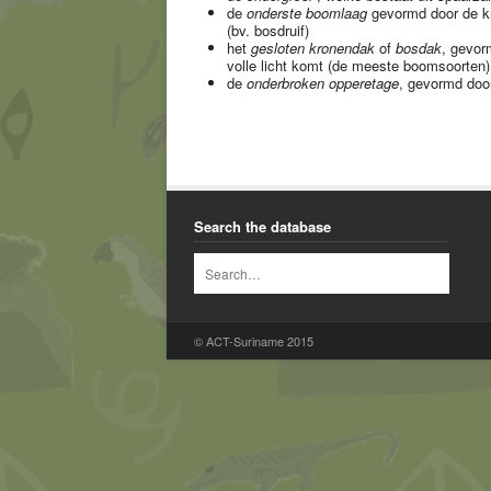
de
onderste boomlaag
gevormd door de kr
(bv. bosdruif)
het
gesloten kronendak
of
bosdak
, gevor
volle licht komt (de meeste boomsoorten)
de
onderbroken opperetage
, gevormd door
Search the database
© ACT-Suriname 2015