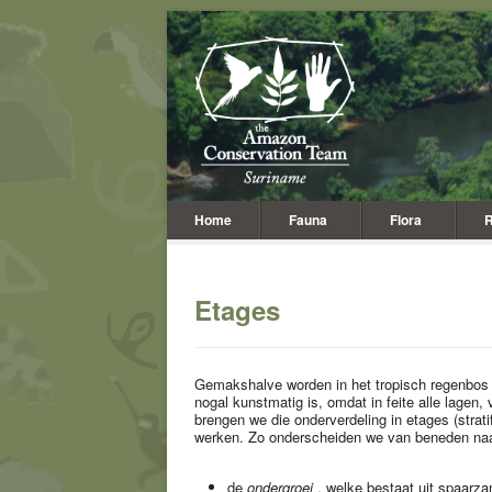
Home
Fauna
Flora
R
Etages
Gemakshalve worden in het tropisch regenbos 
nogal kunstmatig is, omdat in feite alle lagen,
brengen we die onderverdeling in etages (stra
werken. Zo onderscheiden we van beneden na
de
ondergroei
, welke bestaat uit spaarza