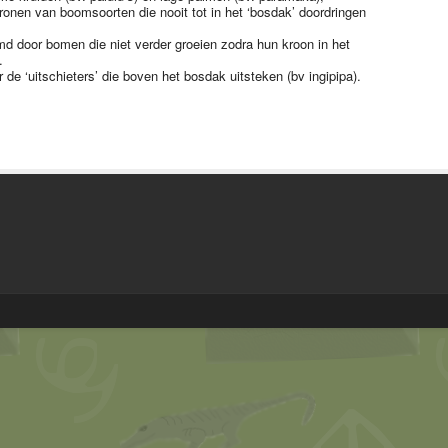
onen van boomsoorten die nooit tot in het ‘bosdak’ doordringen
md door bomen die niet verder groeien zodra hun kroon in het
.
 de ‘uitschieters’ die boven het bosdak uitsteken (bv ingipipa).