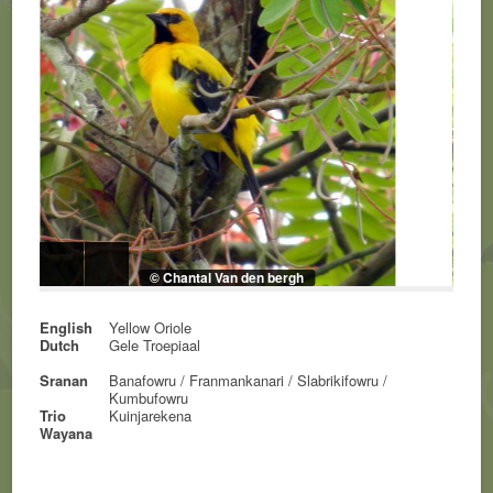
© Chantal Van den bergh
English
Yellow Oriole
Dutch
Gele Troepiaal
Sranan
Banafowru / Franmankanari / Slabrikifowru /
Kumbufowru
Trio
Kuinjarekena
Wayana