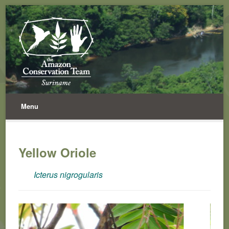
Menu
Yellow Oriole
Icterus nigrogularis