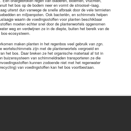
al. Een onafgebroken regen van bladeren, bloemen, vruchten,
anuit het bos op de bodem neer en vormt de strooisel¬laag.
laag uiterst dun vanwege de snelle afbraak door de vele termieten
ssebedden en miljoenpoten. Ook bacteriën, en schimmels helpen
uslaagje waarin de voedingsstoffen voor planten beschikbaar
stoffen moeten echter snel door de plantenwortels opgenomen
ater weg en verdwijnen ze in de diepte, buiten het bereik van de
et bos-ecosysteem.
oorkomen maken planten in het regenbos veel gebruik van zgn.
 wortelschimmels zijn met de plantenwortels vergroeid en
van het bos. Daar breken ze het organische materiaal af tot in
hun buizensysteem van schimmeldraden transporteren ze die
envoedingsstoffen kunnen zodoende niet met het regenwater
 (recycling) van voedingstoffen kan het bos voortbestaan.