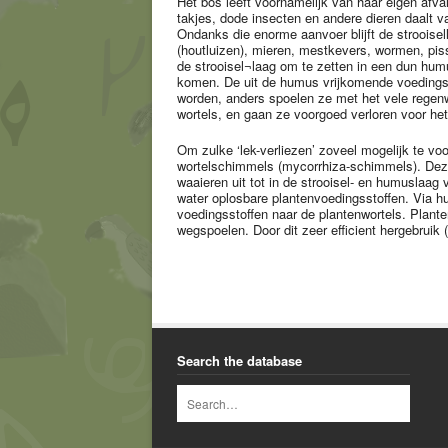
Het bos leeft voornamelijk van haar eigen afv
takjes, dode insecten en andere dieren daalt v
Ondanks die enorme aanvoer blijft de strooisel
(houtluizen), mieren, mestkevers, wormen, pi
de strooisel¬laag om te zetten in een dun hum
komen. De uit de humus vrijkomende voedings
worden, anders spoelen ze met het vele regenw
wortels, en gaan ze voorgoed verloren voor h
Om zulke ‘lek-verliezen’ zoveel mogelijk te v
wortelschimmels (mycorrhiza-schimmels). Deze
waaieren uit tot in de strooisel- en humuslaag 
water oplosbare plantenvoedingsstoffen. Via 
voedingsstoffen naar de plantenwortels. Plant
wegspoelen. Door dit zeer efficient hergebruik
Search the database